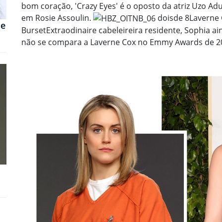
bom coração, 'Crazy Eyes' é o oposto da atriz Uzo 
em Rosie Assoulin.
dois
de 8
Laverne
de
Burset
Extraodinaire cabeleireira residente, Sophia 
não se compara a Laverne Cox no Emmy Awards de 20