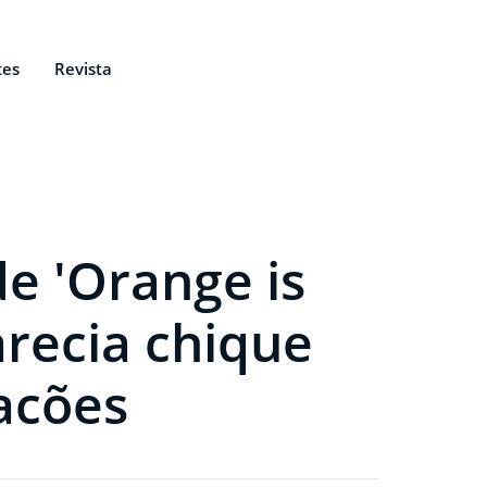
tes
Revista
de 'Orange is
arecia chique
acões