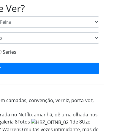
e Ver?
Series
r
ada no Netflix amanhã, dê uma olhada nos
galeria
8
Fotos
1
de 8
Uzo
' Warren
O muitas vezes intimidante, mas de