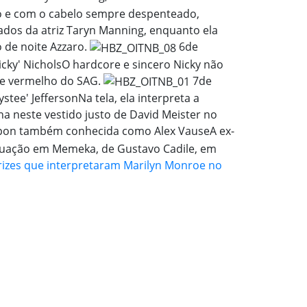
 e com o cabelo sempre despenteado,
ados da atriz Taryn Manning, enquanto ela
de noite Azzaro.
6
de
cky' Nichols
O hardcore e sincero Nicky não
e vermelho do SAG.
7
de
stee' Jefferson
Na tela, ela interpreta a
na neste vestido justo de David Meister no
pon também conhecida como Alex Vause
A ex-
atuação em Memeka, de Gustavo Cadile, em
rizes que interpretaram Marilyn Monroe no