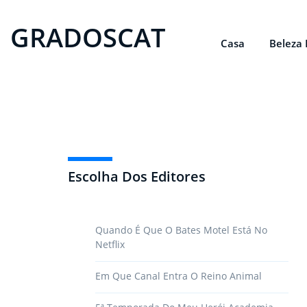
GRADOSCAT
Casa
Beleza 
Escolha Dos Editores
Quando É Que O Bates Motel Está No
Netflix
Em Que Canal Entra O Reino Animal