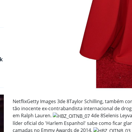
k
Netflix
Getty Images
3
de 8
Taylor Schilling, também 
tão inocente ex-contrabandista internacional de drog
em Ralph Lauren.
4
de 8
Selenis Ley
líder oficial do 'Harlem Espanhol' sabe como ficar gl
camadas no Emmy Awards de 2014.