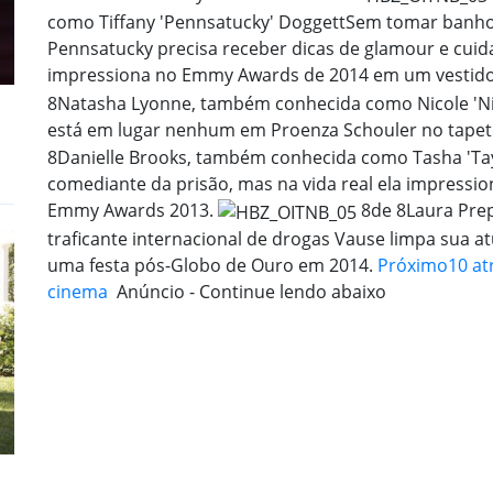
como Tiffany 'Pennsatucky' Doggett
Sem tomar banho
Pennsatucky precisa receber dicas de glamour e cuid
impressiona no Emmy Awards de 2014 em um vestido 
8
Natasha Lyonne, também conhecida como Nicole 'Ni
está em lugar nenhum em Proenza Schouler no tapet
8
Danielle Brooks, também conhecida como Tasha 'Tay
comediante da prisão, mas na vida real ela impressio
Emmy Awards 2013.
8
de 8
Laura Pre
traficante internacional de drogas Vause limpa sua 
uma festa pós-Globo de Ouro em 2014.
Próximo
10 at
cinema
Anúncio - Continue lendo abaixo