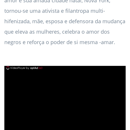
amor e sua amada cidade natal, Nova York,
tornou-se uma ativista e filantropa multi-
hifenizada, mãe, esposa e defensora da mudança
que eleva as mulheres, celebra o amor dos
negros e reforça o poder de si mesma -amar.
ad