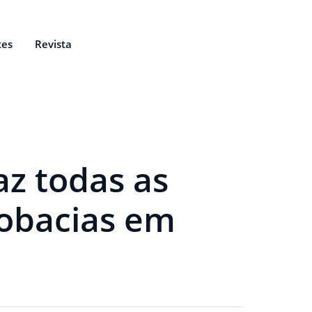
tes
Revista
az todas as
robacias em