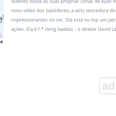
fazendo todas as suas próprias cenas de ação 
novo vídeo dos bastidores, a atriz vencedora d
impressionantes no set. 'Ela está no top um perc
ações. Ela é f * cking badass ', o diretor David Le
de
ad