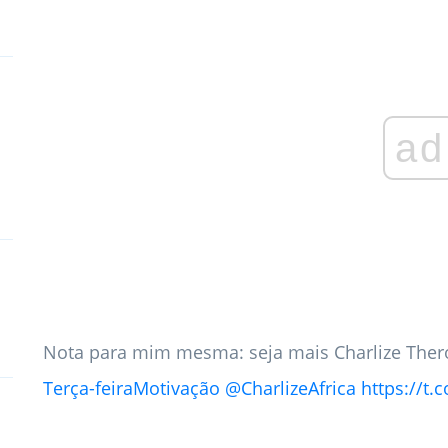
ad
Nota para mim mesma: seja mais Charlize The
Terça-feiraMotivação
@CharlizeAfrica
https://t