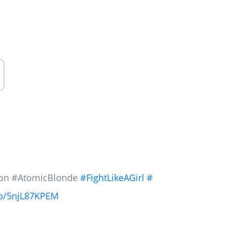
ron #AtomicBlonde
#FightLikeAGirl
#
.co/5njL87KPEM