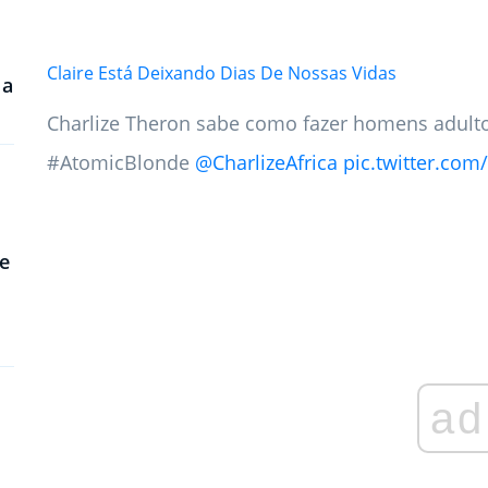
Claire Está Deixando Dias De Nossas Vidas
 a
Charlize Theron sabe como fazer homens adult
#AtomicBlonde
@CharlizeAfrica
pic.twitter.co
e
ad