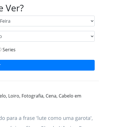
e Ver?
Series
r
do para a frase 'lute como uma garota',