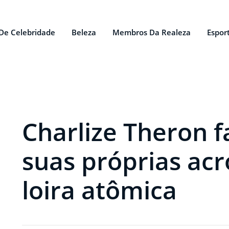
De Celebridade
Beleza
Membros Da Realeza
Espor
Charlize Theron f
suas próprias ac
loira atômica