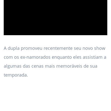
ad
A dupla promoveu recentemente seu novo show
com os ex-namorados enquanto eles assistiam a
algumas das cenas mais memoráveis ​​​​de sua
temporada.