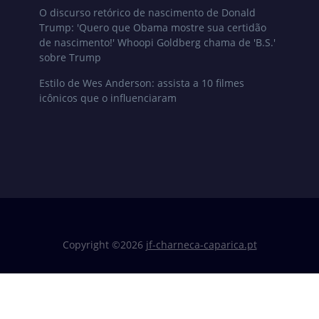
O discurso retórico de nascimento de Donald
Trump: 'Quero que Obama mostre sua certidão
de nascimento!' Whoopi Goldberg chama de 'B.S.'
sobre Trump
Estilo de Wes Anderson: assista a 10 filmes
icônicos que o influenciaram
Copyright ©
2026
jf-charneca-caparica.pt