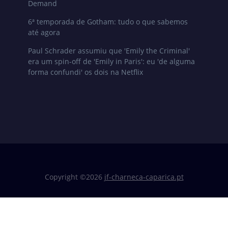
Demand
6ª temporada de Gotham: tudo o que sabemos
até agora
Paul Schrader assumiu que 'Emily the Criminal'
era um spin-off de 'Emily in Paris': eu 'de alguma
forma confundi' os dois na Netflix
Copyright ©
2026
jf-charneca-caparica.pt