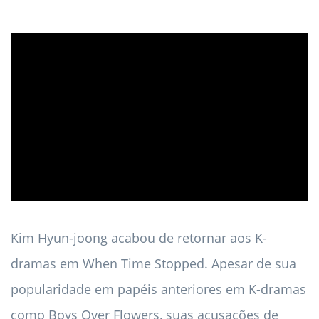
ad
Kim Hyun-joong acabou de retornar aos K-
dramas em When Time Stopped. Apesar de sua
popularidade em papéis anteriores em K-dramas
como Boys Over Flowers, suas acusações de