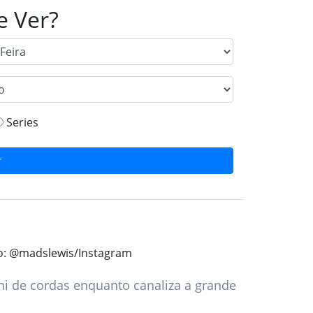
e Ver?
Series
r
oto: @madslewis/Instagram
i de cordas enquanto canaliza a grande