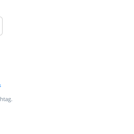
s
htag.