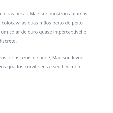
o de duas peças, Madison mostrou algumas
o colocava as duas mãos perto do peito
 um colar de ouro quase imperceptível e
screto.
us olhos azuis de bebê, Madison levou
eus quadris curvilíneos e seu beicinho