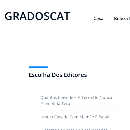
GRADOSCAT
Casa
Beleza 
Escolha Dos Editores
Quantos Episódios A Terra Do Nunca
Prometida Terá
Ursula Casada Com Mamãe E Papai