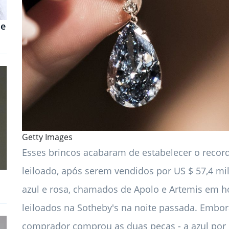
de
Getty Images
Esses brincos acabaram de estabelecer o record
leiloado, após serem vendidos por US $ 57,4 m
azul e rosa, chamados de Apolo e Artemis em
leiloados na Sotheby's na noite passada. Emb
comprador comprou as duas peças - a azul por 