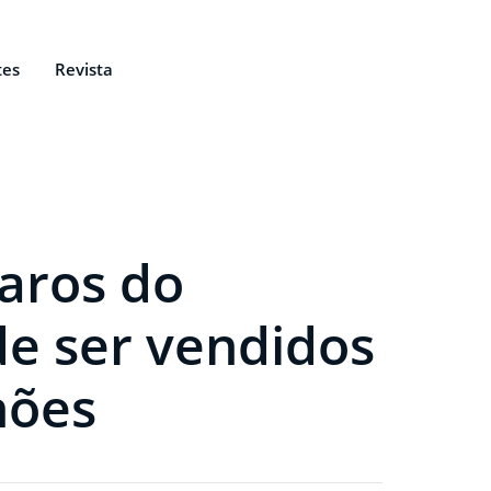
tes
Revista
caros do
e ser vendidos
hões