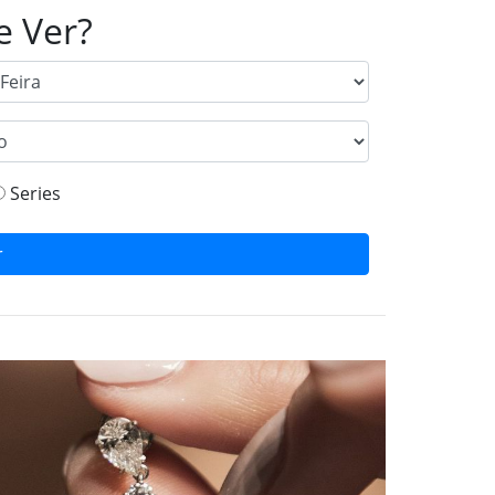
e Ver?
Series
r