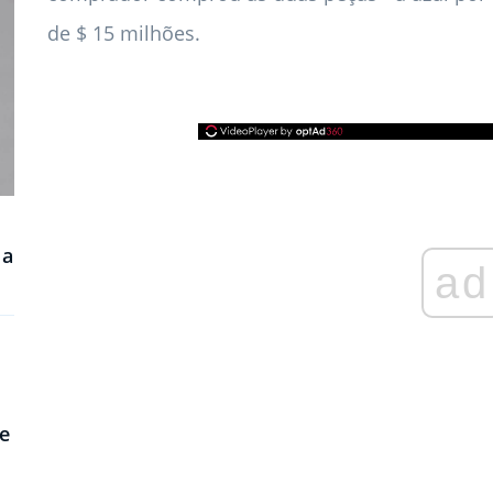
de $ 15 milhões.
 a
ad
e