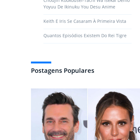
Choujin Koukousei-Tachi Wa Isekai Demo
Yoyuu De Ikinuku You Desu Anime
Keith E Iris Se Casaram À Primeira Vista
Quantos Episódios Existem Do Rei Tigre
Postagens Populares