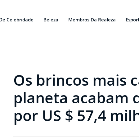
De Celebridade
Beleza
Membros Da Realeza
Espor
Os brincos mais 
planeta acabam d
por US $ 57,4 mil