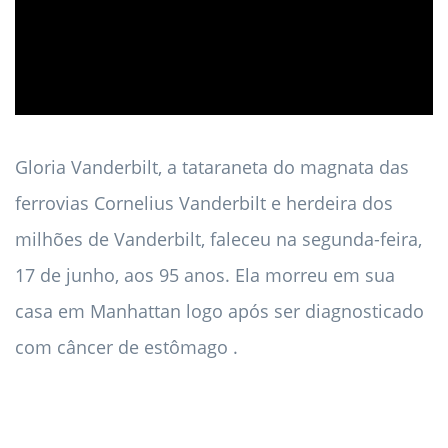
Gloria Vanderbilt, a tataraneta do magnata das
ferrovias Cornelius Vanderbilt e herdeira dos
milhões de Vanderbilt, faleceu na segunda-feira,
17 de junho, aos 95 anos. Ela morreu em sua
casa em Manhattan logo após ser diagnosticado
com câncer de estômago .